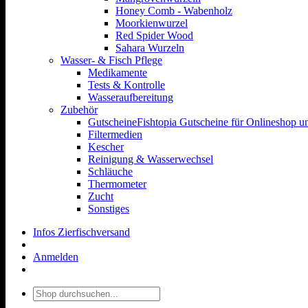
Honey Comb - Wabenholz
Moorkienwurzel
Red Spider Wood
Sahara Wurzeln
Wasser- & Fisch Pflege
Medikamente
Tests & Kontrolle
Wasseraufbereitung
Zubehör
Gutscheine
Fishtopia Gutscheine für Onlineshop un
Filtermedien
Kescher
Reinigung & Wasserwechsel
Schläuche
Thermometer
Zucht
Sonstiges
Infos Zierfischversand
Anmelden
Suchen
nach: