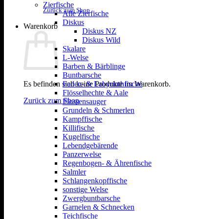
Zierfische
Zurück zum Shop
Alle Zierfische
Diskus
Warenkorb
Diskus NZ
Diskus Wild
Skalare
L-Welse
Barben & Bärblinge
Buntbarsche
Es befinden sich keine Produkte im Warenkorb.
Faden- & Labyrinthfische
Flösselhechte & Aale
Zurück zum Shop
Flossensauger
Grundeln & Schmerlen
Kampffische
Killifische
Kugelfische
Lebendgebärende
Panzerwelse
Regenbogen- & Ährenfische
Salmler
Schlangenkopffische
sonstige Welse
Zwergbuntbarsche
Garnelen & Schnecken
Teichfische