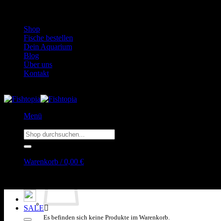
Zum
WhatsApp:
0151 26345878
Inhalt
Shop
springen
Fische bestellen
Dein Aquarium
Blog
Über uns
Kontakt
Menü
Suchen
nach:
Warenkorb /
0,00
€
SALE
Es befinden sich keine Produkte im Warenkorb.