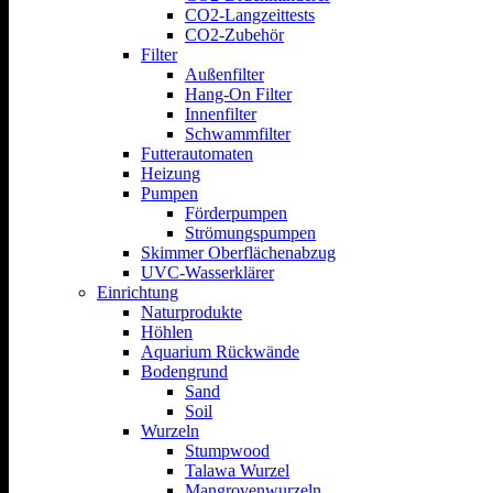
CO2-Langzeittests
CO2-Zubehör
Filter
Außenfilter
Hang-On Filter
Innenfilter
Schwammfilter
Futterautomaten
Heizung
Pumpen
Förderpumpen
Strömungspumpen
Skimmer Oberflächenabzug
UVC-Wasserklärer
Einrichtung
Naturprodukte
Höhlen
Aquarium Rückwände
Bodengrund
Sand
Soil
Wurzeln
Stumpwood
Talawa Wurzel
Mangrovenwurzeln