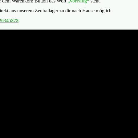
ber dem Warenkorb Button das Wort
„vorrätig“
steht.
irekt aus unserem Zentrallager zu dir nach Hause möglich.
26345878