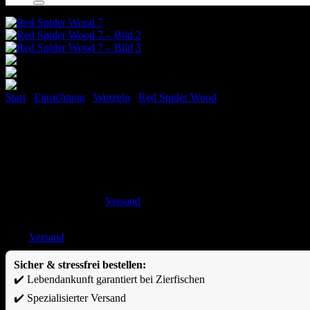
Start
/
Einrichtung
/
Wurzeln
/
Red Spider Wood
Red Spider Wood 7
39,90
€
Versand
inkl. MwSt. zzgl.
Enthält 19% MwSt. DE
zzgl.
Versand
Sicher & stressfrei bestellen:
✔️ Lebendankunft garantiert bei Zierfischen
✔️ Spezialisierter Versand