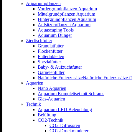
Aquariumpflanzen
Vordergrundpflanzen Aquarium
Mittelgrundpflanzen Aquarium
Hintergrundpflanzen Aquarium
Aufsitzerpflanzen Aquarium
Aquascaping Tools
Aquarium Dünger
Zierfischfutter
Granulatfutter
Flockenfutter
Futtertabletten
Spezialfutter
Baby- & Aufzuchtfutter
Garnelenfutter
Natürliche Futterzusätze
Natürliche Futterzusätze 
Aquarien
Nano Aquarien
Aquarium Komplettset mit Schrank
Glas-Aquarien
Technik
Aquarium LED Beleuchtung
Belüftung
CO2-Technik
CO2-Diffusoren
CO2-Druckminderer