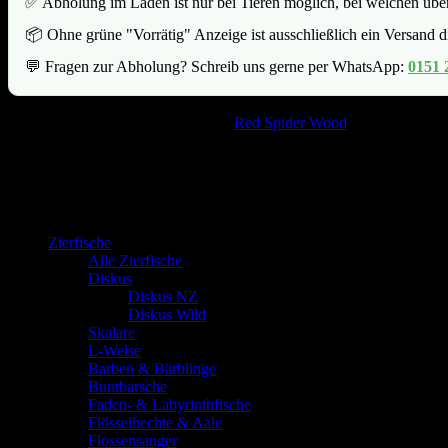
✅ Abholung im Laden ist nur bei Tieren möglich, bei welchen ü
📦 Ohne grüne "Vorrätig" Anzeige ist ausschließlich ein Versand d
💬 Fragen zur Abholung? Schreib uns gerne per WhatsApp:
0151 
Artikelnummer:
500544
Kategorie:
Red Spider Wood
Produkt-Kategorien
Zierfische
Alle Zierfische
Diskus
Diskus NZ
Diskus Wild
Skalare
L-Welse
Barben & Bärblinge
Buntbarsche
Faden- & Labyrinthfische
Flösselhechte & Aale
Flossensauger