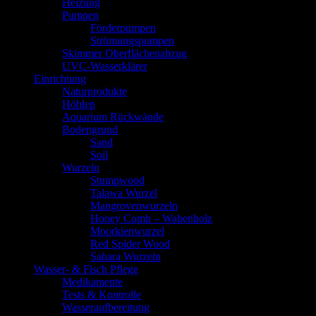
Heizung
Pumpen
Förderpumpen
Strömungspumpen
Skimmer Oberflächenabzug
UVC-Wasserklärer
Einrichtung
Naturprodukte
Höhlen
Aquarium Rückwände
Bodengrund
Sand
Soil
Wurzeln
Stumpwood
Talawa Wurzel
Mangrovenwurzeln
Honey Comb – Wabenholz
Moorkienwurzel
Red Spider Wood
Sahara Wurzeln
Wasser- & Fisch Pflege
Medikamente
Tests & Kontrolle
Wasseraufbereitung