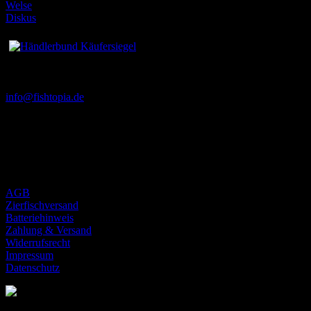
Welse
Diskus
Kontakt
info@fishtopia.de
Bustadt 36
74360 Ilsfeld
Deutschland
Alles über den Shop
AGB
Zierfischversand
Batteriehinweis
Zahlung & Versand
Widerrufsrecht
Impressum
Datenschutz
* gilt für Lieferungen innerhalb Deutschlands, Lieferzeiten für andere Länder entnehmen Sie bitte der