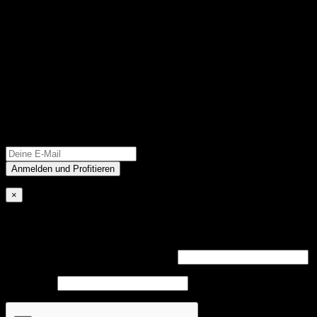
und
5 €
GUTSCHEIN
sichern
×
Anmelden
Erforderlich
Benutzername oder E-Mail-Adresse
*
Erforderlich
Passwort
*