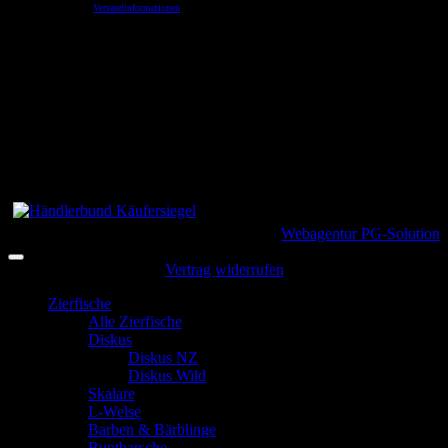
Schaltfläche mit den
Versandinformationen
Sommer Öffnungszeiten bis 15.09.26
Montag
Geschlossen
Dienstag
Geschlossen
Mittwoch
14:00 – 18:00 Uhr
Donnerstag
14:00 – 18:00 Uhr
Freitag
10:00 – 15:00 Uhr
Samstag
10:00 – 15:00 Uhr
Sonntag
Geschlossen
Copyright 2026 ©
Fishtopia
| powered by
Webagentur PG-Solution
Vertrag widerrufen
Zierfische
Alle Zierfische
Diskus
Diskus NZ
Diskus Wild
Skalare
L-Welse
Barben & Bärblinge
Buntbarsche