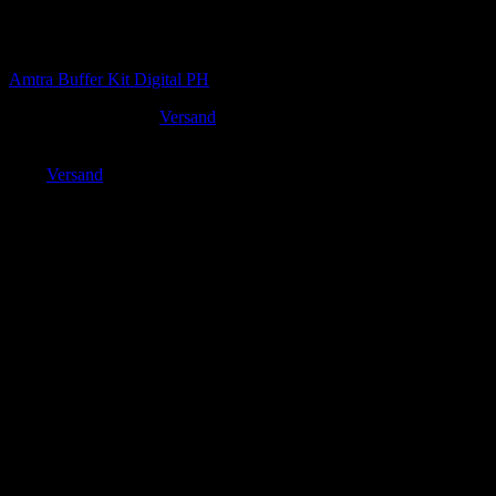
Nicht vorrätig
Tests & Kontrolle
Amtra Buffer Kit Digital PH
8,90
€
Versand
inkl. MwSt. zzgl.
Enthält 19% MwSt. DE
zzgl.
Versand