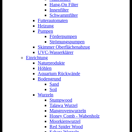
Hang-On Filter
Innenfilter
Schwammfilter
Futterautomaten
Heizung
Pumpen
Förderpumpen
Strömungspumpen
Skimmer Oberflächenabzug
UVC-Wasserklärer
Einrichtung
Naturprodukte
Höhlen
Aquarium Rückwände
Bodengrund
Sand
Soil
Wurzeln
Stumpwood
Talawa Wurzel
Mangrovenwurzeln
Honey Comb - Wabenholz
Moorkienwurzel
Red Spider Wood
Sahara Wurzeln