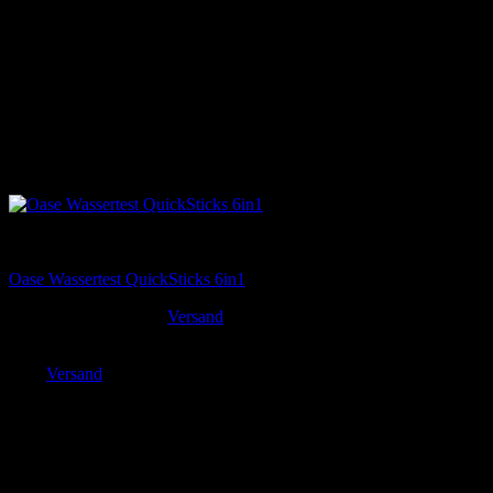
Tests & Kontrolle
Oase Wassertest QuickSticks 6in1
19,95
€
Versand
inkl. MwSt. zzgl.
Enthält 19% MwSt. DE
zzgl.
Versand
Lieferzeit: sofort lieferbar