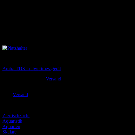
Tests & Kontrolle
Amtra TDS Leitwertmessgerät
22,90
€
Versand
inkl. MwSt. zzgl.
Enthält 19% MwSt. DE
zzgl.
Versand
Lieferzeit: ca. 3-5 Tage
Experten für
Zierfischzucht
Aquaristik
Aquarien
Skalare