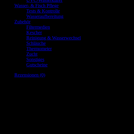
UVC-Wasserklärer
Wasser- & Fisch Pflege
Tests & Kontrolle
Wasseraufbereitung
Zubehör
Filtermedien
Kescher
Reinigung & Wasserwechsel
Schläuche
Thermometer
Zucht
Sonstiges
Gutscheine
Rezensionen (0)
Rezensionen
Es gibt noch keine Rezensionen.
Nur angemeldete Kunden, die dieses Produkt gekauft haben, dürfen
eine Rezension abgeben.
Ähnliche Produkte