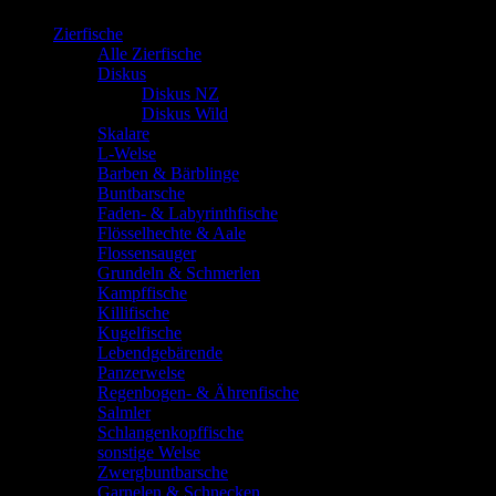
Zierfische
Alle Zierfische
Diskus
Diskus NZ
Diskus Wild
Skalare
L-Welse
Barben & Bärblinge
Buntbarsche
Faden- & Labyrinthfische
Flösselhechte & Aale
Flossensauger
Grundeln & Schmerlen
Kampffische
Killifische
Kugelfische
Lebendgebärende
Panzerwelse
Regenbogen- & Ährenfische
Salmler
Schlangenkopffische
sonstige Welse
Zwergbuntbarsche
Garnelen & Schnecken