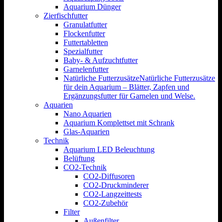
Aquarium Dünger
Zierfischfutter
Granulatfutter
Flockenfutter
Futtertabletten
Spezialfutter
Baby- & Aufzuchtfutter
Garnelenfutter
Natürliche Futterzusätze
Natürliche Futterzusätze
für dein Aquarium – Blätter, Zapfen und
Ergänzungsfutter für Garnelen und Welse.
Aquarien
Nano Aquarien
Aquarium Komplettset mit Schrank
Glas-Aquarien
Technik
Aquarium LED Beleuchtung
Belüftung
CO2-Technik
CO2-Diffusoren
CO2-Druckminderer
CO2-Langzeittests
CO2-Zubehör
Filter
Außenfilter