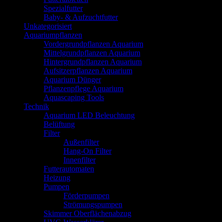
Spezialfutter
Baby- & Aufzuchtfutter
Unkategorisiert
Aquariumpflanzen
Vordergrundpflanzen Aquarium
Mittelgrundpflanzen Aquarium
Hintergrundpflanzen Aquarium
Aufsitzerpflanzen Aquarium
Aquarium Dünger
Pflanzenpflege Aquarium
Aquascaping Tools
Technik
Aquarium LED Beleuchtung
Belüftung
Filter
Außenfilter
Hang-On Filter
Innenfilter
Futterautomaten
Heizung
Pumpen
Förderpumpen
Strömungspumpen
Skimmer Oberflächenabzug