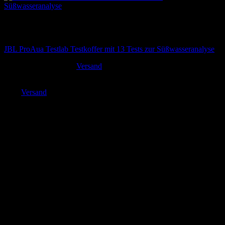
Nicht vorrätig
Tests & Kontrolle
JBL ProAua Testlab Testkoffer mit 13 Tests zur Süßwasseranalyse
99,90
€
Versand
inkl. MwSt. zzgl.
Enthält 19% MwSt. DE
zzgl.
Versand