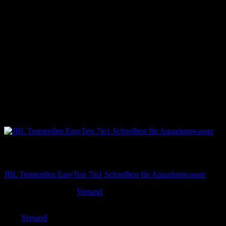
Nicht vorrätig
Tests & Kontrolle
JBL Teststreifen EasyTest 7in1 Schnelltest für Aquariumwasser
14,95
€
Versand
inkl. MwSt. zzgl.
Enthält 19% MwSt. DE
zzgl.
Versand