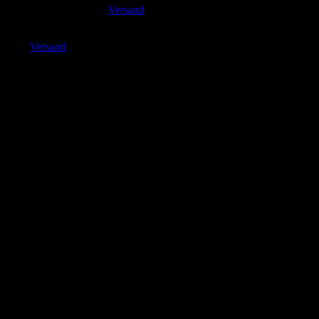
89,90
€
Versand
inkl. MwSt. zzgl.
Enthält 19% MwSt. DE
zzgl.
Versand
Lieferzeit: ca. 3-5 Tage