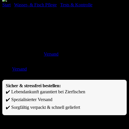
Start
/
Wasser- & Fisch Pflege
/
Tests & Kontrolle
Amtra PH Tester digital
28,90
€
Versand
inkl. MwSt. zzgl.
Enthält 19% MwSt. DE
zzgl.
Versand
Lieferzeit: ca. 3-5 Tage
Sicher & stressfrei bestellen:
✔️ Lebendankunft garantiert bei Zierfischen
✔️ Spezialisierter Versand
✔️ Sorgfältig verpackt & schnell geliefert
Vorrätig