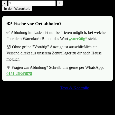
Amtra
PH
In den Warenkorb
Tester
digital
Menge
🐟 Fische vor Ort abholen?
✅ Abholung im Laden ist nur bei Tieren möglich, bei welchen
über dem Warenkorb Button das Wort
„vorrätig“
steht.
📦 Ohne grüne "Vorrätig" Anzeige ist ausschließlich ein
Versand direkt aus unserem Zentrallager zu dir nach Hause
möglich.
💬 Fragen zur Abholung? Schreib uns gerne per WhatsApp:
0151 26345878
Artikelnummer:
400640
Kategorie:
Tests & Kontrolle
Produkt-Kategorien