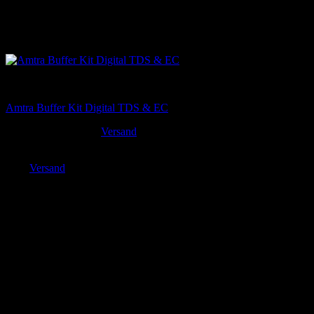
Tests & Kontrolle
Amtra Buffer Kit Digital TDS & EC
4,90
€
Versand
inkl. MwSt. zzgl.
Enthält 19% MwSt. DE
zzgl.
Versand
Lieferzeit: sofort lieferbar