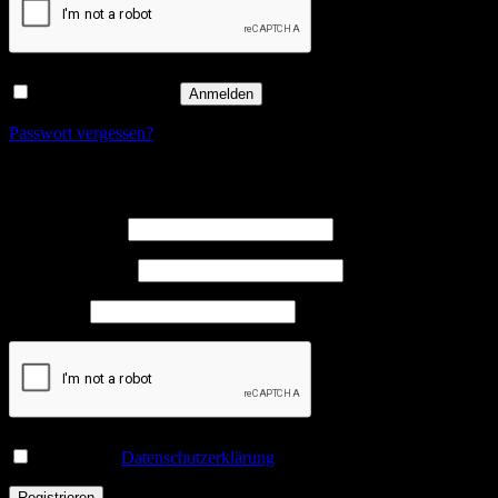
Angemeldet bleiben
Anmelden
Passwort vergessen?
Registrieren
Erforderlich
Benutzername
*
Erforderlich
E-Mail-Adresse
*
Erforderlich
Passwort
*
Ich habe die
Datenschutzerklärung
gelesen und stimme ihr zu.
*
Registrieren