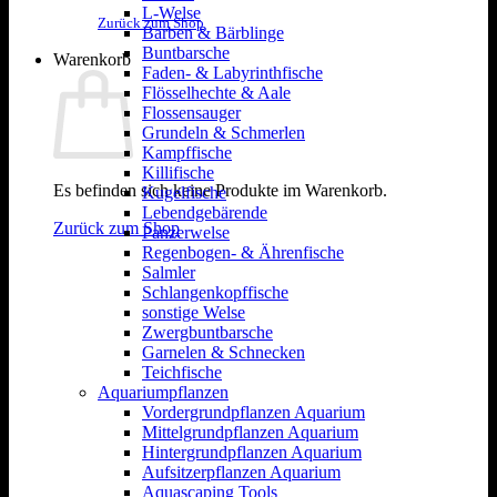
L-Welse
Zurück zum Shop
Barben & Bärblinge
Buntbarsche
Warenkorb
Faden- & Labyrinthfische
Flösselhechte & Aale
Flossensauger
Grundeln & Schmerlen
Kampffische
Killifische
Es befinden sich keine Produkte im Warenkorb.
Kugelfische
Lebendgebärende
Zurück zum Shop
Panzerwelse
Regenbogen- & Ährenfische
Salmler
Schlangenkopffische
sonstige Welse
Zwergbuntbarsche
Garnelen & Schnecken
Teichfische
Aquariumpflanzen
Vordergrundpflanzen Aquarium
Mittelgrundpflanzen Aquarium
Hintergrundpflanzen Aquarium
Aufsitzerpflanzen Aquarium
Aquascaping Tools