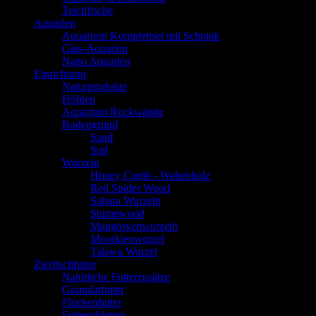
Teichfische
Aquarien
Aquarium Komplettset mit Schrank
Glas-Aquarien
Nano Aquarien
Einrichtung
Naturprodukte
Höhlen
Aquarium Rückwände
Bodengrund
Sand
Soil
Wurzeln
Honey Comb - Wabenholz
Red Spider Wood
Sahara Wurzeln
Stumpwood
Mangrovenwurzeln
Moorkienwurzel
Talawa Wurzel
Zierfischfutter
Natürliche Futterzusätze
Granulatfutter
Flockenfutter
Futtertabletten