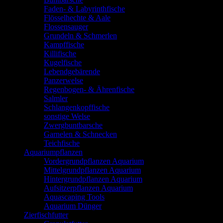
Faden- & Labyrinthfische
Flösselhechte & Aale
Flossensauger
Grundeln & Schmerlen
Kampffische
Killifische
Kugelfische
Lebendgebärende
Panzerwelse
Regenbogen- & Ährenfische
Salmler
Schlangenkopffische
sonstige Welse
Zwergbuntbarsche
Garnelen & Schnecken
Teichfische
Aquariumpflanzen
Vordergrundpflanzen Aquarium
Mittelgrundpflanzen Aquarium
Hintergrundpflanzen Aquarium
Aufsitzerpflanzen Aquarium
Aquascaping Tools
Aquarium Dünger
Zierfischfutter